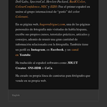
DxO Labs
,
SpectraCal
,
Hewlett-Packard
,
BasICColor
,
ColourConfidence
,
NEC
y
EIZO
. Fue el primer español en
unirse al grupo internacional de “gurús” del color
Coloratti
.
En su página web,
hugorodriguez.com
, una de las páginas
personales de fotografía más visitadas de habla hispana,
escribe sus propios cursos, tutoriales prácticos, artículos y
consejos, además de reunir una gran cantidad de
información relacionada con la fotografía. También tiene
Instagram
Facebook
un perfil en
, en
, y un
canal
Youtube
en
.
3DLUT
Ha traducido al español softwares como
Creator
SNS-HDR
CoCa
,
o
.
Ha creado su propia línea de camisetas para fotógrafos que
vende en su propia web.
English