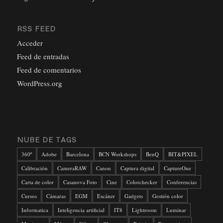
RSS FEED
Acceder
Feed de entradas
Feed de comentarios
WordPress.org
NUBE DE TAGS
360º
Adobe
Barcelona
BCN Workshops
BenQ
BIT&PIXEL
Calibración
CameraRAW
Canon
Captura digital
CaptureOne
Carta de color
Casanova Foto
Cine
Colorchecker
Conferencias
Cursos
Cámaras
EGM
Escáner
Gadgets
Gestión color
Informatica
Inteligencia artificial
IT8
Lightroom
Luminar