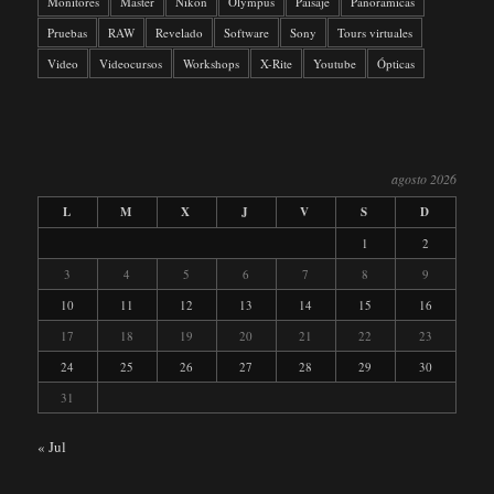
Monitores
Máster
Nikon
Olympus
Paisaje
Panoramicas
Pruebas
RAW
Revelado
Software
Sony
Tours virtuales
Video
Videocursos
Workshops
X-Rite
Youtube
Ópticas
agosto 2026
L
M
X
J
V
S
D
1
2
3
4
5
6
7
8
9
10
11
12
13
14
15
16
17
18
19
20
21
22
23
24
25
26
27
28
29
30
31
« Jul