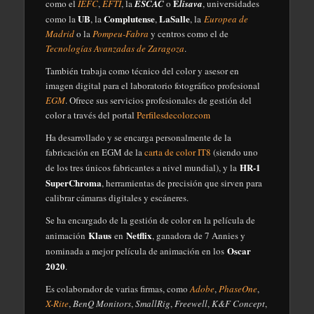
E
como el
IEFC
,
EFTI
, la
ESCAC
o
lisava
, universidades
UB
Complutense
LaSalle
como la
, la
,
, la
Europea de
Madrid
o la
Pompeu-Fabra
y centros como el de
Tecnologías Avanzadas de Zaragoza
.
También trabaja como técnico del color y asesor en
imagen digital para el laboratorio fotográfico profesional
EGM
. Ofrece sus servicios profesionales de gestión del
color a través del portal
Perfilesdecolor.com
Ha desarrollado y se encarga personalmente de la
fabricación en EGM de la
carta de color IT8
(siendo uno
HR-1
de los tres únicos fabricantes a nivel mundial), y la
SuperChroma
, herramientas de precisión que sirven para
calibrar cámaras digitales y escáneres.
Se ha encargado de la gestión de color en la película de
Klaus
Netflix
animación
en
, ganadora de 7 Annies y
Oscar
nominada a mejor película de animación en los
2020
.
Es colaborador de varias firmas, como
Adobe
,
PhaseOne
,
X-Rite
,
BenQ Monitors
,
SmallRig
,
Freewell
,
K&F Concept
,