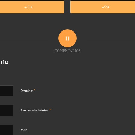
+33€
+55€
0
COMENTARIOS
rio
*
Nombre
*
Correo electrónico
Web