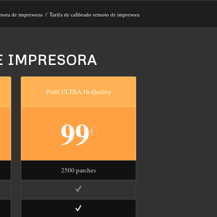
emota de impresoras
/
Tarifa de calibrado remoto de impresora
E IMPRESORA
Perfil ULTRA Hi-Quality
99
€
2500 parches