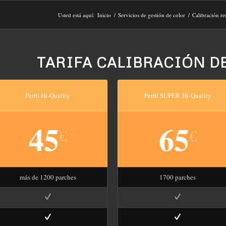
Usted está aquí:
Inicio
/
Servicios de gestión de color
/
Calibración r
TARIFA CALIBRACIÓN D
Perfil Hi-Quality
Perfil SUPER Hi-Quality
45
65
€
€
más de 1200 parches
1700 parches