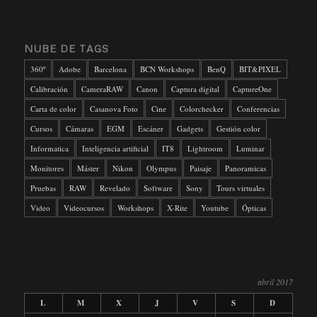
NUBE DE TAGS
360º
Adobe
Barcelona
BCN Workshops
BenQ
BIT&PIXEL
Calibración
CameraRAW
Canon
Captura digital
CaptureOne
Carta de color
Casanova Foto
Cine
Colorchecker
Conferencias
Cursos
Cámaras
EGM
Escáner
Gadgets
Gestión color
Informatica
Inteligencia artificial
IT8
Lightroom
Luminar
Monitores
Máster
Nikon
Olympus
Paisaje
Panoramicas
Pruebas
RAW
Revelado
Software
Sony
Tours virtuales
Video
Videocursos
Workshops
X-Rite
Youtube
Ópticas
abril 2017
L
M
X
J
V
S
D