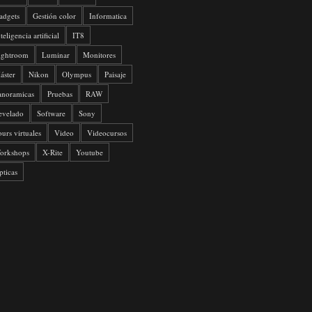
adgets
Gestión color
Informatica
teligencia artificial
IT8
ightroom
Luminar
Monitores
áster
Nikon
Olympus
Paisaje
anoramicas
Pruebas
RAW
evelado
Software
Sony
ours virtuales
Video
Videocursos
orkshops
X-Rite
Youtube
pticas