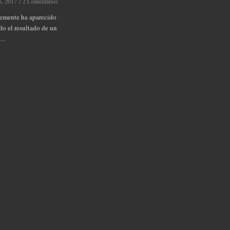
o, 2017
/
2 Comentarios
emente ha aparecido
do el resultado de un
o…