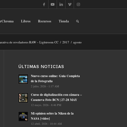
erChroma
Libros
Recursos
Tienda
rativa de reveladores RAW – Lightroom CC
/
2017
/
agosto
ÚLTIMAS NOTICIAS
Nuevo curso online: Guia Completa
de la Fotografia
2 julio, 2026 - 1:17 AM
Curso de digitalización con cámara –
Casanova Foto BCN | 27-28 MAY
12 mayo, 2026 - 8:46 PM
Mi opinion sobre la Nikon de la
NASA [video]
12 abril, 2026 - 10:44 AM