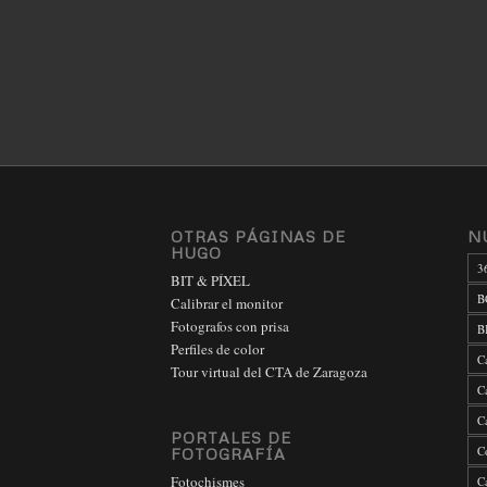
OTRAS PÁGINAS DE
N
HUGO
3
BIT & PÍXEL
B
Calibrar el monitor
Fotografos con prisa
B
Perfiles de color
C
Tour virtual del CTA de Zaragoza
C
C
PORTALES DE
C
FOTOGRAFÍA
Fotochismes
C