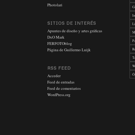
Photolari
G
In
SITIOS DE INTERÉS
L
Apuntes de diseño y artes gráficas
M
DxO Mark
P
FERFOTOblog
R
Página de Guillermo Luijk
T
W
RSS FEED
Ó
Acceder
Feed de entradas
Feed de comentarios
WordPress.org