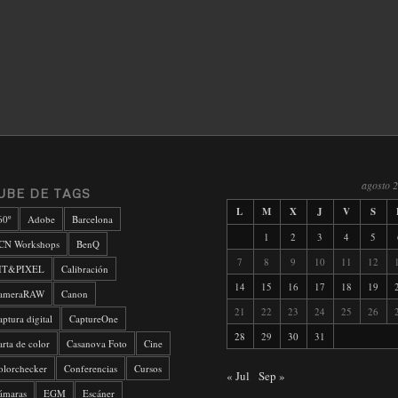
agosto 
UBE DE TAGS
L
M
X
J
V
S
60º
Adobe
Barcelona
1
2
3
4
5
CN Workshops
BenQ
7
8
9
10
11
12
IT&PIXEL
Calibración
14
15
16
17
18
19
ameraRAW
Canon
21
22
23
24
25
26
aptura digital
CaptureOne
28
29
30
31
arta de color
Casanova Foto
Cine
olorchecker
Conferencias
Cursos
« Jul
Sep »
ámaras
EGM
Escáner