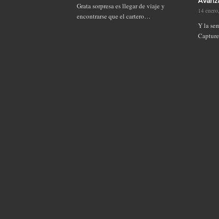
Avanz
Grata sorpresa es llegar de viaje y
14 enero
encontrarse que el cartero…
Y la se
Capture