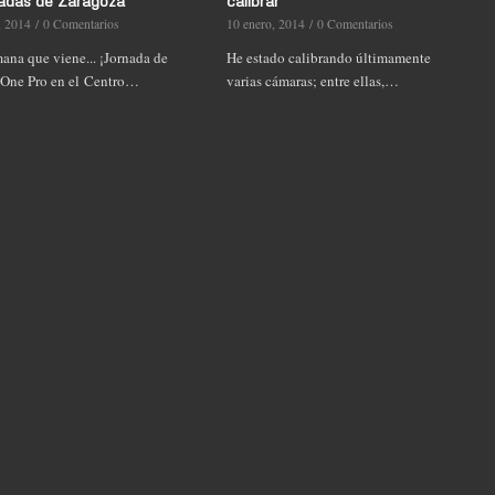
adas de Zaragoza
calibrar
, 2014
/
0 Comentarios
10 enero, 2014
/
0 Comentarios
mana que viene... ¡Jornada de
He estado calibrando últimamente
One Pro en el Centro…
varias cámaras; entre ellas,…