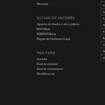
Photolari
G
In
SITIOS DE INTERÉS
L
Apuntes de diseño y artes gráficas
M
DxO Mark
P
FERFOTOblog
R
Página de Guillermo Luijk
T
W
RSS FEED
Ó
Acceder
Feed de entradas
Feed de comentarios
WordPress.org