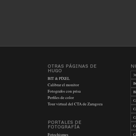
OTRAS PÁGINAS DE
N
HUGO
3
BIT & PÍXEL
B
Calibrar el monitor
Fotografos con prisa
B
Perfiles de color
C
Tour virtual del CTA de Zaragoza
C
C
PORTALES DE
C
FOTOGRAFÍA
Fotochismes
C