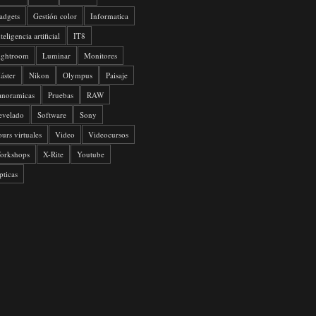
adgets
Gestión color
Informatica
teligencia artificial
IT8
ightroom
Luminar
Monitores
áster
Nikon
Olympus
Paisaje
anoramicas
Pruebas
RAW
evelado
Software
Sony
ours virtuales
Video
Videocursos
orkshops
X-Rite
Youtube
pticas