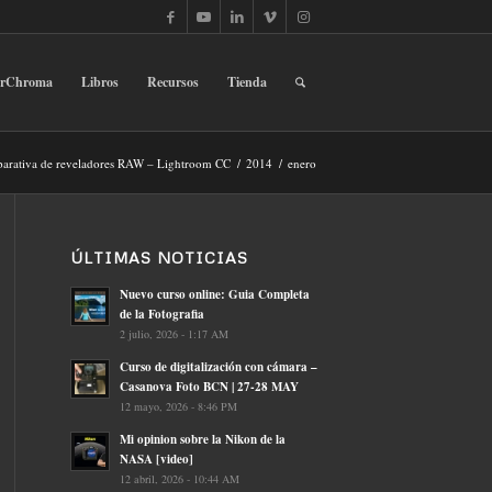
erChroma
Libros
Recursos
Tienda
rativa de reveladores RAW – Lightroom CC
/
2014
/
enero
ÚLTIMAS NOTICIAS
Nuevo curso online: Guia Completa
de la Fotografia
2 julio, 2026 - 1:17 AM
Curso de digitalización con cámara –
Casanova Foto BCN | 27-28 MAY
12 mayo, 2026 - 8:46 PM
Mi opinion sobre la Nikon de la
NASA [video]
12 abril, 2026 - 10:44 AM