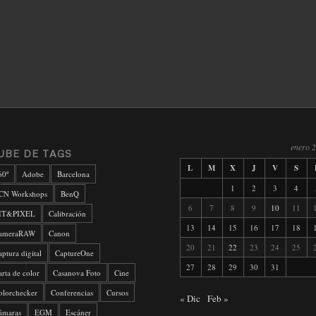
enero 
UBE DE TAGS
L
M
X
J
V
S
60º
Adobe
Barcelona
1
2
3
4
CN Workshops
BenQ
6
7
8
9
10
11
IT&PIXEL
Calibración
13
14
15
16
17
18
ameraRAW
Canon
20
21
22
23
24
25
aptura digital
CaptureOne
27
28
29
30
31
arta de color
Casanova Foto
Cine
olorchecker
Conferencias
Cursos
« Dic
Feb »
ámaras
EGM
Escáner