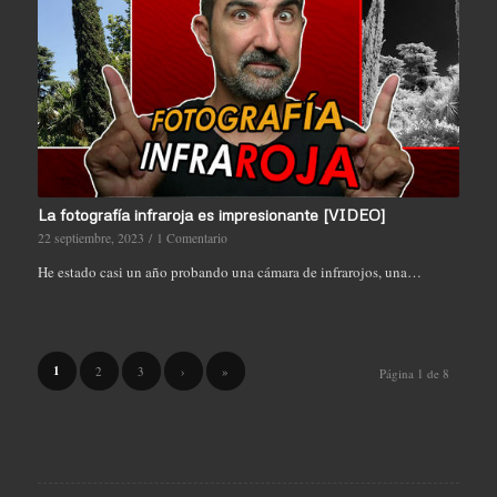
La fotografía infraroja es impresionante [VIDEO]
22 septiembre, 2023
/
1 Comentario
He estado casi un año probando una cámara de infrarojos, una…
1
2
3
›
»
Página 1 de 8