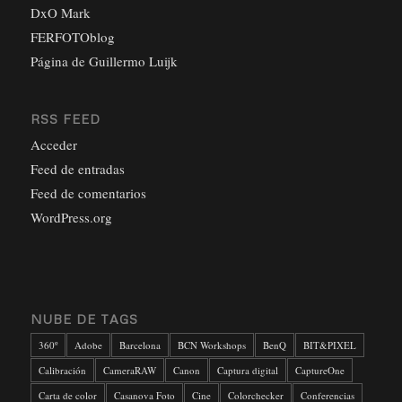
DxO Mark
FERFOTOblog
Página de Guillermo Luijk
RSS FEED
Acceder
Feed de entradas
Feed de comentarios
WordPress.org
NUBE DE TAGS
360º
Adobe
Barcelona
BCN Workshops
BenQ
BIT&PIXEL
Calibración
CameraRAW
Canon
Captura digital
CaptureOne
Carta de color
Casanova Foto
Cine
Colorchecker
Conferencias