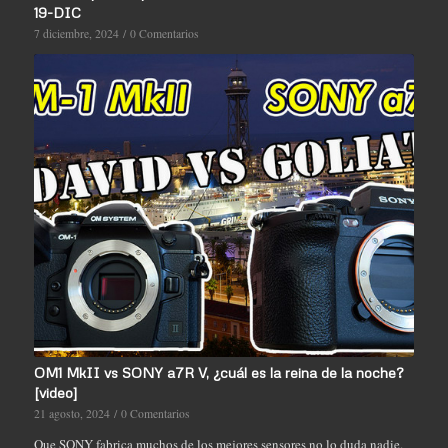
19-DIC
7 diciembre, 2024
/
0 Comentarios
OM1 MkII vs SONY a7R V, ¿cuál es la reina de la noche?
[video]
21 agosto, 2024
/
0 Comentarios
Que SONY fabrica muchos de los mejores sensores no lo duda nadie.