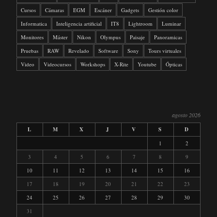
Cursos
Cámaras
EGM
Escáner
Gadgets
Gestión color
Informatica
Inteligencia artificial
IT8
Lightroom
Luminar
Monitores
Máster
Nikon
Olympus
Paisaje
Panoramicas
Pruebas
RAW
Revelado
Software
Sony
Tours virtuales
Video
Videocursos
Workshops
X-Rite
Youtube
Ópticas
agosto 2026
L
M
X
J
V
S
D
1
2
3
4
5
6
7
8
9
10
11
12
13
14
15
16
17
18
19
20
21
22
23
24
25
26
27
28
29
30
31