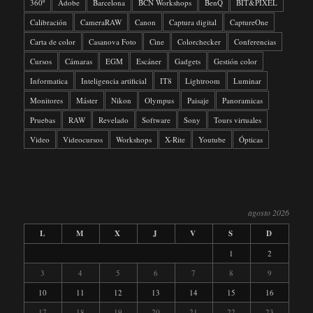
360º
Adobe
Barcelona
BCN Workshops
BenQ
BIT&PIXEL
Calibración
CameraRAW
Canon
Captura digital
CaptureOne
Carta de color
Casanova Foto
Cine
Colorchecker
Conferencias
Cursos
Cámaras
EGM
Escáner
Gadgets
Gestión color
Informatica
Inteligencia artificial
IT8
Lightroom
Luminar
Monitores
Máster
Nikon
Olympus
Paisaje
Panoramicas
Pruebas
RAW
Revelado
Software
Sony
Tours virtuales
Video
Videocursos
Workshops
X-Rite
Youtube
Ópticas
agosto 2026
L
M
X
J
V
S
D
1
2
3
4
5
6
7
8
9
10
11
12
13
14
15
16
17
18
19
20
21
22
23