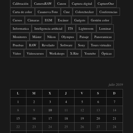
Calibración
CameraRAW
Canon
Captura digital
CaptureOne
Carta de color
Casanova Foto
Cine
Colorchecker
Conferencias
Cursos
Cámaras
EGM
Escáner
Gadgets
Gestión color
Informatica
Inteligencia artificial
IT8
Lightroom
Luminar
Monitores
Máster
Nikon
Olympus
Paisaje
Panoramicas
Pruebas
RAW
Revelado
Software
Sony
Tours virtuales
Video
Videocursos
Workshops
X-Rite
Youtube
Ópticas
julio 2019
L
M
X
J
V
S
D
1
2
3
4
5
6
7
8
9
10
11
12
13
14
15
16
17
18
19
20
21
22
23
24
25
26
27
28