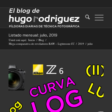
Listado mensual: julio, 2019
Usted está aquí:
Inicio
/
Blog
/
Mega-comparativa de reveladores RAW – Lightroom CC
/
2019
/
julio