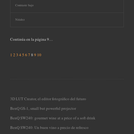
Contraste bajo
Nitidez
Continúa en la página 9…
1
2
3
4
5
6
7
8
9
10
3D LUT Creator, el editor fotográfico del futuro
BenQ GS-1, small but powerful projector
BenQ SW240: gourmet wine at a price of a soft drink
BenQ SW240: Un buen vino a precio de refresco