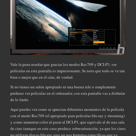
Vale la pena reseñar que gracias los modos Rec709 y DCI-P3, ver
películas en esta pantalla es impresionante. Se nota que todo se ve tan
bien o mejor que en el cine, de verdad.
Si no tienes un salón apropiado ni una buena tele o simplemente
prefieres ver películas en el ordenador, con esta pantalla vas a disfrutar
de lo lindo.
Aquí puedes ver como se aprecian diferentes momentos de la película
con el modo Rec709 (el apropiado para películas blu-ray y streaming)
y como aumentar color al pasar al DCI-P3, que equivale al de una sala
de cine (aunque en este caso produce sobresaturación, ya que los cines
no utilizan discos blu-ray sino un nos formatos específicos que ya