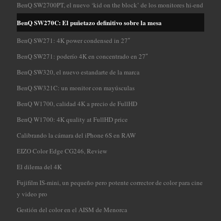
BenQ SW2700PT, el nuevo ‘kid on the block’ de los monitores hi-end
BenQ SW270C: El puñetazo definitivo sobre la mesa
BenQ SW271: 4K power condensed in 27″
BenQ SW271: poderío 4K en concentrado en 27″
BenQ SW320, el nuevo estandarte de la marca
BenQ SW321C: un monitor con mayúsculas
BenQ W1700, calidad 4K a precio de FullHD
BenQ W1700: 4K quality at FullHD price
Calibrando la cámara del iPhone 6S en RAW
EIZO Color Edge CG246, Review
El dilema del 4K
Fujifilm IS-mini, un pequeño pero potente corrector de color para cine
y video pro
Gestión del color en el AISM de Menorca