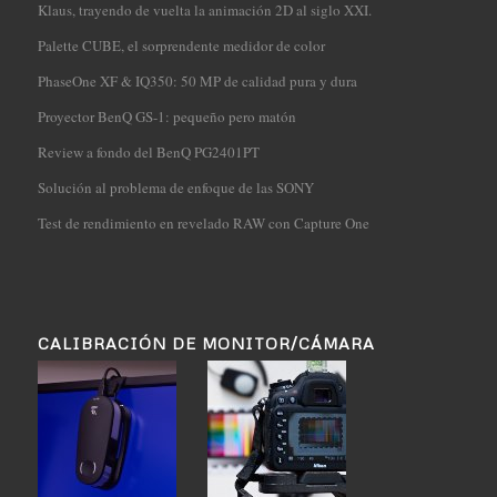
Klaus, trayendo de vuelta la animación 2D al siglo XXI.
Palette CUBE, el sorprendente medidor de color
PhaseOne XF & IQ350: 50 MP de calidad pura y dura
Proyector BenQ GS-1: pequeño pero matón
Review a fondo del BenQ PG2401PT
Solución al problema de enfoque de las SONY
Test de rendimiento en revelado RAW con Capture One
CALIBRACIÓN DE MONITOR/CÁMARA