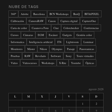
NUBE DE TAGS
360º
Adobe
Barcelona
BCN Workshops
BenQ
BIT&PIXEL
Calibración
CameraRAW
Canon
Captura digital
CaptureOne
Carta de color
Casanova Foto
Cine
Colorchecker
Conferencias
Cursos
Cámaras
EGM
Escáner
Gadgets
Gestión color
Informatica
Inteligencia artificial
IT8
Lightroom
Luminar
Monitores
Máster
Nikon
Olympus
Paisaje
Panoramicas
Pruebas
RAW
Revelado
Software
Sony
Tours virtuales
Video
Videocursos
Workshops
X-Rite
Youtube
Ópticas
agosto 2026
L
M
X
J
V
S
D
1
2
3
4
5
6
7
8
9