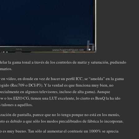
lar la gama tonal a través de los controles de matiz y saturación, pudiendo
imarios.
ar en vídeo, en donde en vez de hacer un perfil ICC, se “amolda” en la gama
scogido (Rec709 o DCI-P3). Y la verdad es que funciona muy bien, no
pecialmente en algunos televisores, incluso de alta gama). Aunque
 o los EIZO CG, tienen una LUT excelente, lo cierto es BenQ la ha ido
 talones a aquéllos.
ación de pantalla, parece que no lo tenga porque no está en los menús,
sto es debido a que sólo los modos precalibrados de fábrica lo incorporan.
o es muy bueno. Tan sólo al aumentar el contraste un 1000% se aprecia