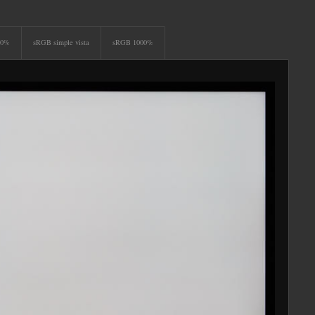
00%
sRGB simple vista
sRGB 1000%