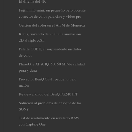
El dilema del 4K
Fujifilm IS-mini, un pequeño pero potente
corrector de color para cine y video pro
Gestión del color en el AISM de Menorca
Klaus, trayendo de vuelta la animación
2D al siglo XXI.
Palette CUBE, el sorprendente medidor
de color
PhaseOne XF & IQ350: 50 MP de calidad
pura y dura
Proyector BenQ GS-1: pequeño pero
matón
Review a fondo del BenQ PG2401PT
Solución al problema de enfoque de las
SONY
Test de rendimiento en revelado RAW
con Capture One