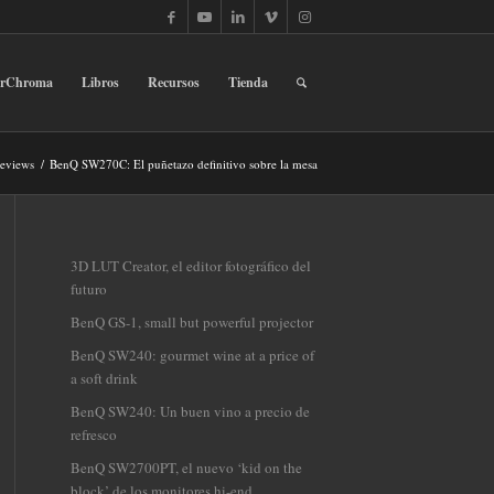
erChroma
Libros
Recursos
Tienda
eviews
/
BenQ SW270C: El puñetazo definitivo sobre la mesa
3D LUT Creator, el editor fotográfico del
futuro
BenQ GS-1, small but powerful projector
BenQ SW240: gourmet wine at a price of
a soft drink
BenQ SW240: Un buen vino a precio de
refresco
BenQ SW2700PT, el nuevo ‘kid on the
block’ de los monitores hi-end