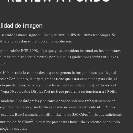
lidad de imagen
se sentido la marca sigue su línea y utiliza un IPS de última tecnología. Se
diferencias están sobre todo en la resolución.
espacio Adobe RGB 1998, algo que ya se considera habitual en los monitores
(el máximo nivel actualmente), por lo que las gradaciones serán tan suaves
ado.
s 10 bits, toda la cadena desde que se genera la imagen hasta que llega al
or. Por lo tanto, la tarjeta gráfica tiene que estar capacitada para ello, el
o puede hacer, pero hay que activarlo en las preferencias), el driver y el
 Vega 56 con cable DisplayPort no tiene problema en funcionar a 10 bits.
 modelos. Los fotógrafos y editores de video solemos trabajar siempre en
ajar de otra manera), un brillo excesivo no es especialmente útil. Por no
2
n a oscuras. BenQ anuncia un brillo máximo de 350 Cd/m
, más que suficiente,
2
mínimo de 26 Cd/m
, lo cual me parece una horquilla excelente, sobre todo
abajen a oscuras.