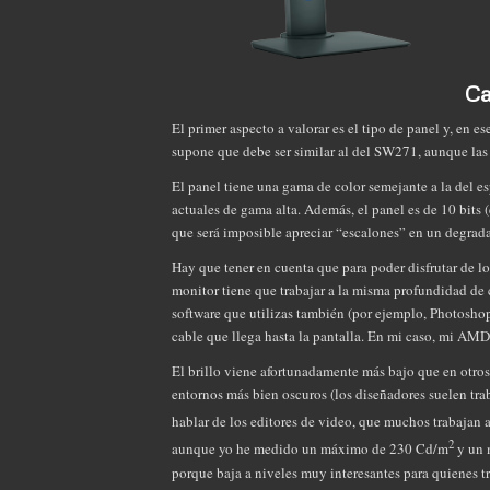
Ca
El primer aspecto a valorar es el tipo de panel y, en e
supone que debe ser similar al del SW271, aunque las 
El panel tiene una gama de color semejante a la del 
actuales de gama alta. Además, el panel es de 10 bits 
que será imposible apreciar “escalones” en un degrad
Hay que tener en cuenta que para poder disfrutar de lo
monitor tiene que trabajar a la misma profundidad de col
software que utilizas también (por ejemplo, Photoshop l
cable que llega hasta la pantalla. En mi caso, mi AMD
El brillo viene afortunadamente más bajo que en otros
entornos más bien oscuros (los diseñadores suelen trab
hablar de los editores de video, que muchos trabaja
2
aunque yo he medido un máximo de 230 Cd/m
y un 
porque baja a niveles muy interesantes para quienes tr