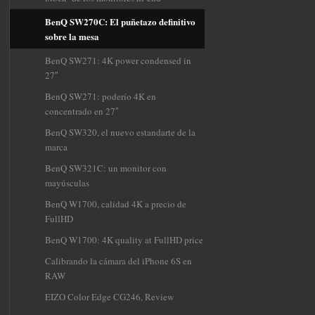
BenQ SW270C: El puñetazo definitivo
sobre la mesa
BenQ SW271: 4K power condensed in
27″
BenQ SW271: poderío 4K en
concentrado en 27″
BenQ SW320, el nuevo estandarte de la
marca
BenQ SW321C: un monitor con
mayúsculas
BenQ W1700, calidad 4K a precio de
FullHD
BenQ W1700: 4K quality at FullHD price
Calibrando la cámara del iPhone 6S en
RAW
EIZO Color Edge CG246, Review