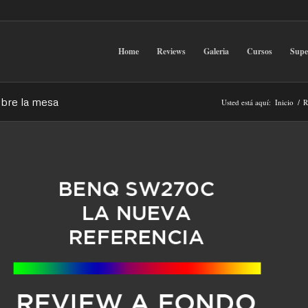
Home
Reviews
Galeria
Cursos
Sup
obre la mesa
Usted está aquí:
Inicio
/
R