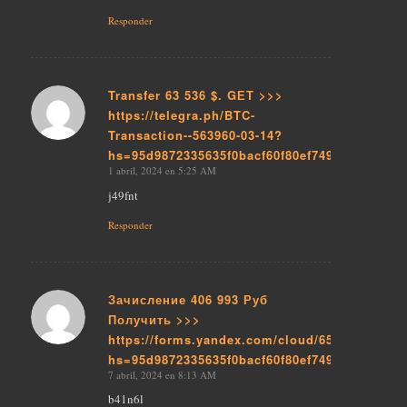
Responder
Transfer 63 536 $. GЕТ >>>
https://telegra.ph/BTC-
Dice:
Transaction--563960-03-14?
hs=95d9872335635f0bacf60f80ef74976f&
1 abril, 2024 en 5:25 AM
j49fnt
Responder
Зачисление 406 993 Руб
Получить >>>
Dice:
https://forms.yandex.com/cloud/65b5fed043f7
hs=95d9872335635f0bacf60f80ef74976f&
7 abril, 2024 en 8:13 AM
b41n6l