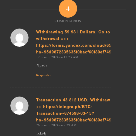
4
COMENTARIOS
Withdrawing 59 981 Dollars. Gо tо
withdrаwаl =>>
Dice:
https://forms.yandex.com/cloud/65db1188693
hs=95d9872335635f0bacf60f80ef74976f&
12 marzo, 2024 en 12:23 AM
7lpz6v
Responder
Transaction 43 812 USD. Withdrаw
>> https://telegra.ph/BTC-
Dice:
Transaction--874598-03-15?
hs=95d9872335635f0bacf60f80ef74976f&
26 marzo, 2024 en 7:39 AM
1clz4j