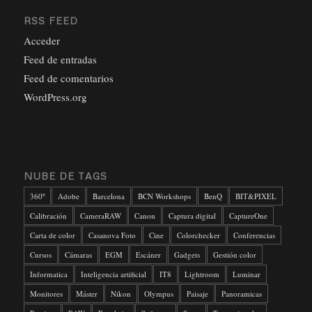
RSS FEED
Acceder
Feed de entradas
Feed de comentarios
WordPress.org
NUBE DE TAGS
360º
Adobe
Barcelona
BCN Workshops
BenQ
BIT&PIXEL
Calibración
CameraRAW
Canon
Captura digital
CaptureOne
Carta de color
Casanova Foto
Cine
Colorchecker
Conferencias
Cursos
Cámaras
EGM
Escáner
Gadgets
Gestión color
Informatica
Inteligencia artificial
IT8
Lightroom
Luminar
Monitores
Máster
Nikon
Olympus
Paisaje
Panoramicas