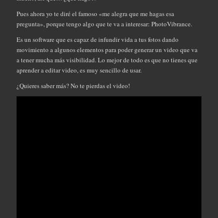
Pues ahora yo te diré el famoso «me alegra que me hagas esa
pregunta», porque tengo algo que te va a interesar: PhotoVibrance.
Es un software que es capaz de infundir vida a tus fotos dando
movimiento a algunos elementos para poder generar un video que va
a tener mucha más visibilidad. Lo mejor de todo es que no tienes que
aprender a editar video, es muy sencillo de usar.
¿Quieres saber más? No te pierdas el video!