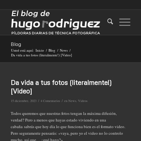
Blog
Usted está aquí:
Inicio
/
Blog
/
News
/
Da vida a tus fotos (literalmente!) [Video]
Da vida a tus fotos (literalmente!)
[Video]
/
/
15 diciembre, 2023
4 Comentarios
en
News
,
Videos
Todos queremos que nuestras fotos tengan la máxima difusión,
verdad? Pero a menos que hayas estado viviendo en una
cabaña sabrás que hoy día lo que funciona bien es el formato video.
Pero seguramente pensarás: «vaya, pero yo el video no lo controlo
mucho, así que… ¿qué hago?»