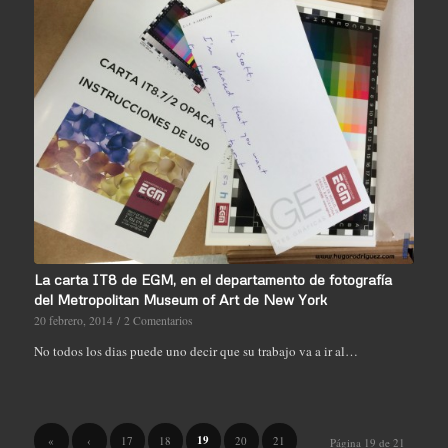
La carta IT8 de EGM, en el departamento de fotografía
del Metropolitan Museum of Art de New York
20 febrero, 2014
/
2 Comentarios
No todos los dias puede uno decir que su trabajo va a ir al…
19
«
‹
17
18
20
21
Página 19 de 21