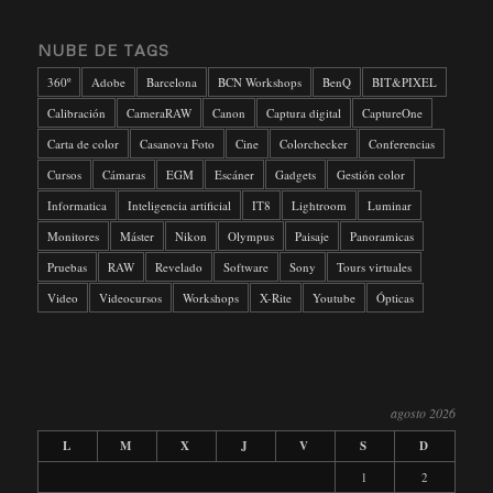
NUBE DE TAGS
360º
Adobe
Barcelona
BCN Workshops
BenQ
BIT&PIXEL
Calibración
CameraRAW
Canon
Captura digital
CaptureOne
Carta de color
Casanova Foto
Cine
Colorchecker
Conferencias
Cursos
Cámaras
EGM
Escáner
Gadgets
Gestión color
Informatica
Inteligencia artificial
IT8
Lightroom
Luminar
Monitores
Máster
Nikon
Olympus
Paisaje
Panoramicas
Pruebas
RAW
Revelado
Software
Sony
Tours virtuales
Video
Videocursos
Workshops
X-Rite
Youtube
Ópticas
agosto 2026
L
M
X
J
V
S
D
1
2