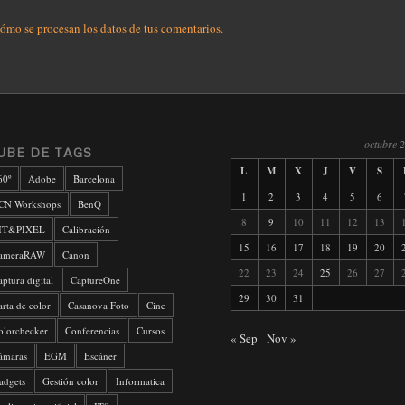
ómo se procesan los datos de tus comentarios.
octubre 
UBE DE TAGS
L
M
X
J
V
S
60º
Adobe
Barcelona
1
2
3
4
5
6
CN Workshops
BenQ
8
9
10
11
12
13
IT&PIXEL
Calibración
15
16
17
18
19
20
ameraRAW
Canon
22
23
24
25
26
27
aptura digital
CaptureOne
29
30
31
arta de color
Casanova Foto
Cine
olorchecker
Conferencias
Cursos
« Sep
Nov »
ámaras
EGM
Escáner
adgets
Gestión color
Informatica