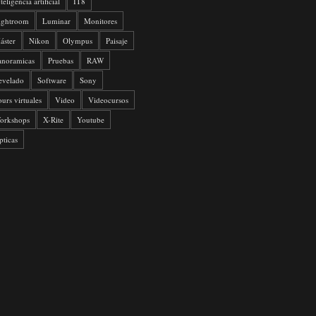
teligencia artificial
IT8
ightroom
Luminar
Monitores
áster
Nikon
Olympus
Paisaje
anoramicas
Pruebas
RAW
evelado
Software
Sony
ours virtuales
Video
Videocursos
orkshops
X-Rite
Youtube
pticas