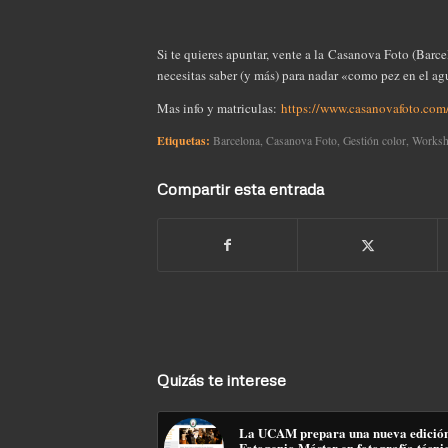
Si te quieres apuntar, vente a la Casanova Foto (Bar
necesitas saber (y más) para nadar «como pez en el ag
Mas info y matriculas:
https://www.casanovafoto.com/
Etiquetas:
Barcelona
,
Casanova Foto
,
Gestión color
,
Worksh
Compartir esta entrada
Quizás te interese
La UCAM prepara una nueva edición
Fotogenio Máster en fotografía técni