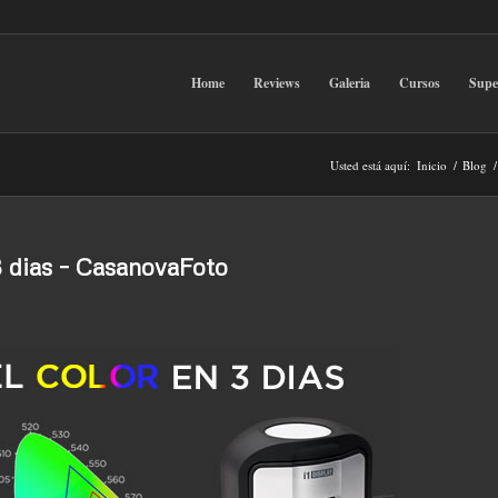
Home
Reviews
Galeria
Cursos
Sup
Usted está aquí:
Inicio
/
Blog
/
3 dias – CasanovaFoto