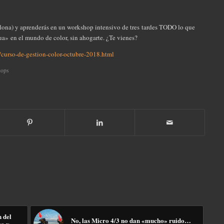
celona) y aprenderás en un workshop intensivo de tres tardes TODO lo que
ua» en el mundo de color, sin ahogarte. ¿Te vienes?
curso-de-gestion-color-octubre-2018.html
ops
 del
No, las Micro 4/3 no dan «mucho» ruido…
ca y