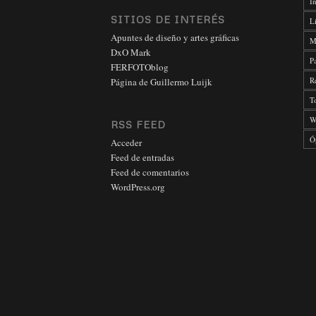
In
SITIOS DE INTERÉS
L
Apuntes de diseño y artes gráficas
M
DxO Mark
P
FERFOTOblog
R
Página de Guillermo Luijk
T
W
RSS FEED
Ó
Acceder
Feed de entradas
Feed de comentarios
WordPress.org