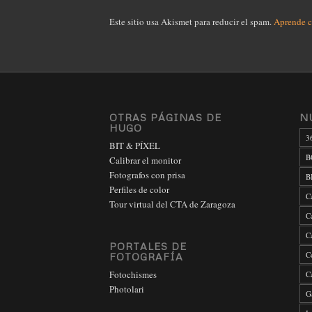
Este sitio usa Akismet para reducir el spam.
Aprende c
OTRAS PÁGINAS DE
N
HUGO
3
BIT & PÍXEL
B
Calibrar el monitor
Fotografos con prisa
B
Perfiles de color
C
Tour virtual del CTA de Zaragoza
C
C
PORTALES DE
C
FOTOGRAFÍA
Fotochismes
C
Photolari
G