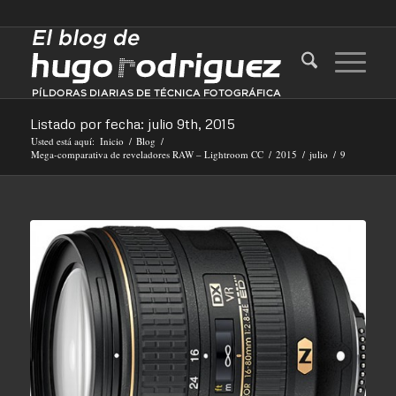
Listado por fecha: julio 9th, 2015
Usted está aquí:
Inicio
/
Blog
/
Mega-comparativa de reveladores RAW – Lightroom CC
/
2015
/
julio
/
9