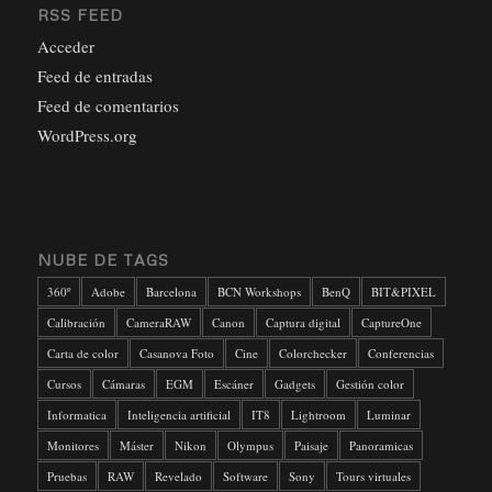
RSS FEED
Acceder
Feed de entradas
Feed de comentarios
WordPress.org
NUBE DE TAGS
360º
Adobe
Barcelona
BCN Workshops
BenQ
BIT&PIXEL
Calibración
CameraRAW
Canon
Captura digital
CaptureOne
Carta de color
Casanova Foto
Cine
Colorchecker
Conferencias
Cursos
Cámaras
EGM
Escáner
Gadgets
Gestión color
Informatica
Inteligencia artificial
IT8
Lightroom
Luminar
Monitores
Máster
Nikon
Olympus
Paisaje
Panoramicas
Pruebas
RAW
Revelado
Software
Sony
Tours virtuales