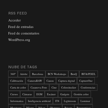
RSS FEED
Acceder
Feed de entradas
Feed de comentarios
WordPress.org
NUBE DE TAGS
360º
Adobe
Barcelona
BCN Workshops
BenQ
BIT&PIXEL
Calibración
CameraRAW
Canon
Captura digital
CaptureOne
Carta de color
Casanova Foto
Cine
Colorchecker
Conferencias
Cursos
Cámaras
EGM
Escáner
Gadgets
Gestión color
Informatica
Inteligencia artificial
IT8
Lightroom
Luminar
Monitores
Máster
Nikon
Olympus
Paisaje
Panoramicas