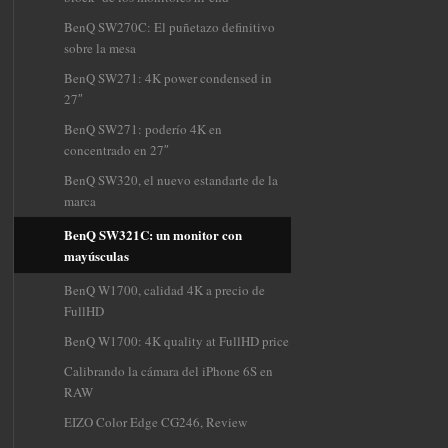
BenQ SW270C: El puñetazo definitivo
sobre la mesa
BenQ SW271: 4K power condensed in
27″
BenQ SW271: poderío 4K en
concentrado en 27″
BenQ SW320, el nuevo estandarte de la
marca
BenQ SW321C: un monitor con
mayúsculas
BenQ W1700, calidad 4K a precio de
FullHD
BenQ W1700: 4K quality at FullHD price
Calibrando la cámara del iPhone 6S en
RAW
EIZO Color Edge CG246, Review