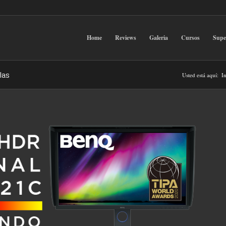
Home
Reviews
Galeria
Cursos
Sup
las
Usted está aquí:
In