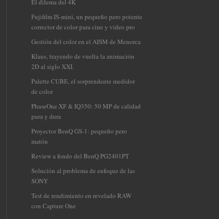
El dilema del 4K
Fujifilm IS-mini, un pequeño pero potente
corrector de color para cine y video pro
Gestión del color en el AISM de Menorca
Klaus, trayendo de vuelta la animación
2D al siglo XXI.
Palette CUBE, el sorprendente medidor
de color
PhaseOne XF & IQ350: 50 MP de calidad
pura y dura
Proyector BenQ GS-1: pequeño pero
matón
Review a fondo del BenQ PG2401PT
Solución al problema de enfoque de las
SONY
Test de rendimiento en revelado RAW
con Capture One