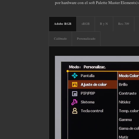
por hardware con el soft Palette Master Elements)
Adobe RGB
sRGB
B y N
Rec.709
Calibrado
Personalizado