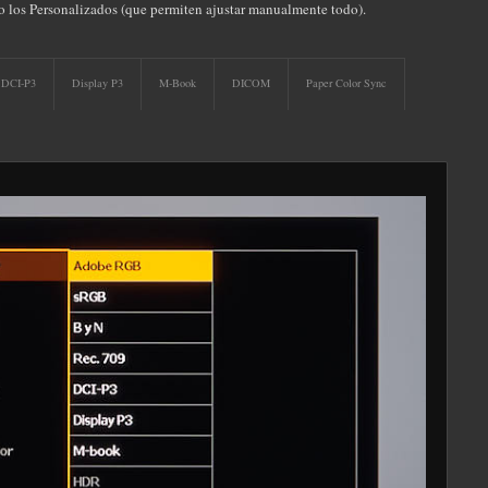
 o los Personalizados (que permiten ajustar manualmente todo).
DCI-P3
Display P3
M-Book
DICOM
Paper Color Sync