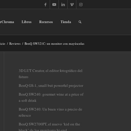
erChroma
Libros
Recursos
Tienda
icio
/
Reviews
/
BenQ SW321C: un monitor con mayúsculas
3D LUT Creator, el editor fotográfico del
futuro
BenQ GS-1, small but powerful projector
BenQ SW240: gourmet wine at a price of
a soft drink
BenQ SW240: Un buen vino a precio de
refresco
BenQ SW2700PT, el nuevo ‘kid on the
block’ de los monitores hi-end