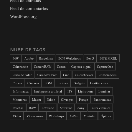
Feed de entradas
Feed de comentarios
WordPress.org
NUBE DE TAGS
360º
Adobe
Barcelona
BCN Workshops
BenQ
BIT&PIXEL
Calibración
CameraRAW
Canon
Captura digital
CaptureOne
Carta de color
Casanova Foto
Cine
Colorchecker
Conferencias
Cursos
Cámaras
EGM
Escáner
Gadgets
Gestión color
Informatica
Inteligencia artificial
IT8
Lightroom
Luminar
Monitores
Máster
Nikon
Olympus
Paisaje
Panoramicas
Pruebas
RAW
Revelado
Software
Sony
Tours virtuales
Video
Videocursos
Workshops
X-Rite
Youtube
Ópticas