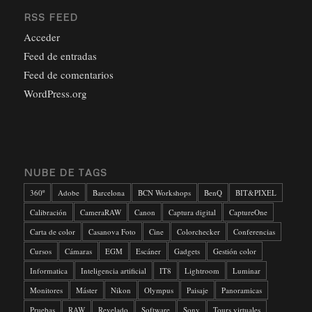
RSS FEED
Acceder
Feed de entradas
Feed de comentarios
WordPress.org
NUBE DE TAGS
360º
Adobe
Barcelona
BCN Workshops
BenQ
BIT&PIXEL
Calibración
CameraRAW
Canon
Captura digital
CaptureOne
Carta de color
Casanova Foto
Cine
Colorchecker
Conferencias
Cursos
Cámaras
EGM
Escáner
Gadgets
Gestión color
Informatica
Inteligencia artificial
IT8
Lightroom
Luminar
Monitores
Máster
Nikon
Olympus
Paisaje
Panoramicas
Pruebas
RAW
Revelado
Software
Sony
Tours virtuales