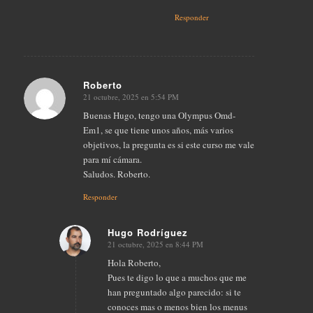
Responder
Roberto
21 octubre, 2025 en 5:54 PM
Dice:
Buenas Hugo, tengo una Olympus Omd-
Em1, se que tiene unos años, más varios
objetivos, la pregunta es si este curso me vale
para mí cámara.
Saludos. Roberto.
Responder
Hugo Rodríguez
21 octubre, 2025 en 8:44 PM
Dice:
Hola Roberto,
Pues te digo lo que a muchos que me
han preguntado algo parecido: si te
conoces mas o menos bien los menus