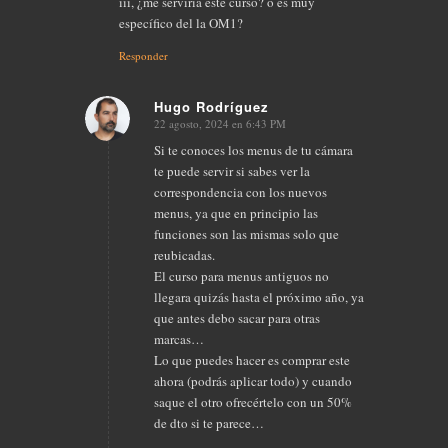
iii, ¿me serviría este curso? o es muy
específico del la OM1?
Responder
Hugo Rodríguez
22 agosto, 2024 en 6:43 PM
Dice:
Si te conoces los menus de tu cámara
te puede servir si sabes ver la
correspondencia con los nuevos
menus, ya que en principio las
funciones son las mismas solo que
reubicadas.
El curso para menus antiguos no
llegara quizás hasta el próximo año, ya
que antes debo sacar para otras
marcas…
Lo que puedes hacer es comprar este
ahora (podrás aplicar todo) y cuando
saque el otro ofrecértelo con un 50%
de dto si te parece…