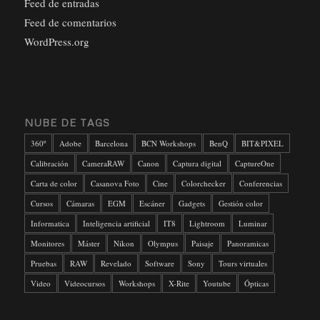
Feed de entradas
Feed de comentarios
WordPress.org
NUBE DE TAGS
360º
Adobe
Barcelona
BCN Workshops
BenQ
BIT&PIXEL
Calibración
CameraRAW
Canon
Captura digital
CaptureOne
Carta de color
Casanova Foto
Cine
Colorchecker
Conferencias
Cursos
Cámaras
EGM
Escáner
Gadgets
Gestión color
Informatica
Inteligencia artificial
IT8
Lightroom
Luminar
Monitores
Máster
Nikon
Olympus
Paisaje
Panoramicas
Pruebas
RAW
Revelado
Software
Sony
Tours virtuales
Video
Videocursos
Workshops
X-Rite
Youtube
Ópticas