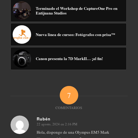
Terminado el Workshop de CaptureOne Pro en
Entijuana Studios
Nueva linea de cursos: Fotógrafos con prisa™
Canon presenta la 7D MarkII… ¡al fin!
7
COMENTARIOS
Rubén
22 agosto, 2024 en 2:16 PM
Dice:
Hola, dispongo de una Olympus EM5 Mark