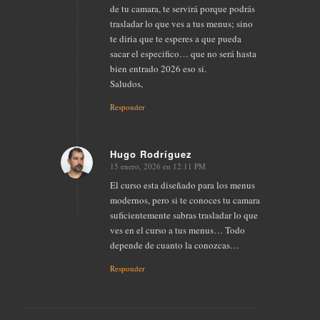
de tu camara, te servirá porque podrás
trasladar lo que ves a tus menus; sino
te diria que te esperes a que pueda
sacar el especifico… que no será hasta
bien entrado 2026 eso si.
Saludos,
Responder
Hugo Rodríguez
15 enero, 2026 en 12:11 PM
Dice:
El curso esta diseñado para los menus
modernos, pero si te conoces tu camara
suficientemente sabras trasladar lo que
ves en el curso a tus menus… Todo
depende de cuanto la conozcas…
Responder