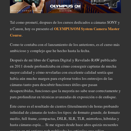
Tal como prometí, despues de los cursos dedicados a cámaras SONY y
OLYMPUS/OM System Camera Master
a Canon, hoy os presento el
Course
.
Como te contaba con el lanzamiento de los anteriores, es el curso más
ambicioso y complejo que he hecho hasta la fecha.
Después de mi libro de Captura Digital y Revelado RAW publicado
en 2011 donde profundizaba en cómo conseguir capturas de mucha
mayor calidad y cómo revelarlas con excelente calidad sentía que
había aún mucho margen para explorar todos los entresijos de las
cámaras tanto para descubrir funciones útiles que pasan
desapercibidas, funciones que la mayoría no sabe usar correctamente y
para profundizar en técnicas avanzadas de exposición o de enfoque.
Este curso es el resultado de cientos (literalmente) de horas probando
infinidad de cámaras de todos los tipos: de formato grande, de formato
medio, full frame, compactas, DSLR, SLR, TLR, mirrorless, hibridas y
hasta cámaras espía… Si me sigues desde hace años quizás recuerdes
que ya en mi antigua web publicaba los artículos que salían