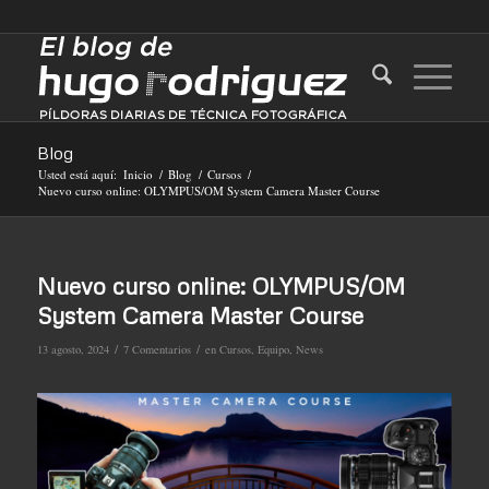
Blog
Usted está aquí:
Inicio
/
Blog
/
Cursos
/
Nuevo curso online: OLYMPUS/OM System Camera Master Course
Nuevo curso online: OLYMPUS/OM
System Camera Master Course
/
/
13 agosto, 2024
7 Comentarios
en
Cursos
,
Equipo
,
News