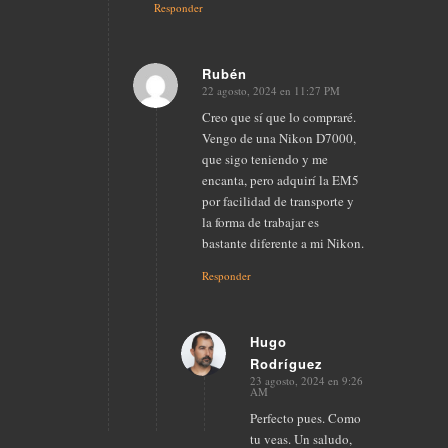
Responder
Rubén
22 agosto, 2024 en 11:27 PM
Dice:
Creo que sí que lo compraré.
Vengo de una Nikon D7000,
que sigo teniendo y me
encanta, pero adquirí la EM5
por facilidad de transporte y
la forma de trabajar es
bastante diferente a mi Nikon.
Responder
Hugo
Rodríguez
Dice:
23 agosto, 2024 en 9:26
AM
Perfecto pues. Como
tu veas. Un saludo,