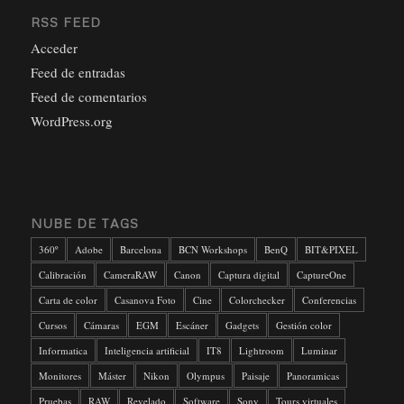
RSS FEED
Acceder
Feed de entradas
Feed de comentarios
WordPress.org
NUBE DE TAGS
360º
Adobe
Barcelona
BCN Workshops
BenQ
BIT&PIXEL
Calibración
CameraRAW
Canon
Captura digital
CaptureOne
Carta de color
Casanova Foto
Cine
Colorchecker
Conferencias
Cursos
Cámaras
EGM
Escáner
Gadgets
Gestión color
Informatica
Inteligencia artificial
IT8
Lightroom
Luminar
Monitores
Máster
Nikon
Olympus
Paisaje
Panoramicas
Pruebas
RAW
Revelado
Software
Sony
Tours virtuales