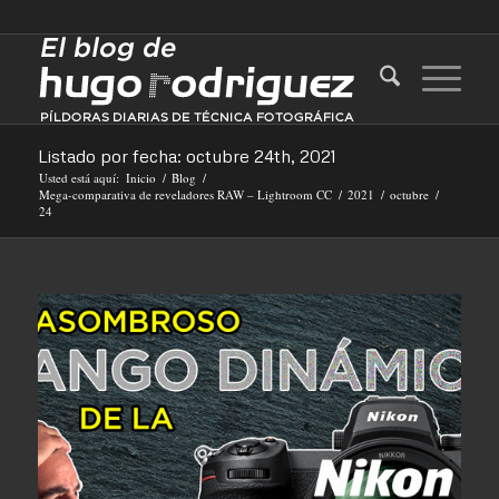
Listado por fecha: octubre 24th, 2021
Usted está aquí:
Inicio
/
Blog
/
Mega-comparativa de reveladores RAW – Lightroom CC
/
2021
/
octubre
/
24