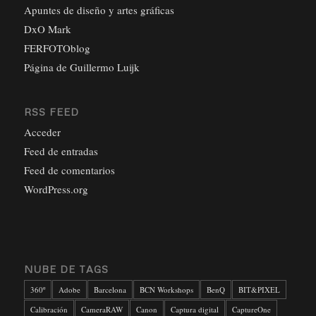
Apuntes de diseño y artes gráficas
DxO Mark
FERFOTOblog
Página de Guillermo Luijk
RSS FEED
Acceder
Feed de entradas
Feed de comentarios
WordPress.org
NUBE DE TAGS
360º
Adobe
Barcelona
BCN Workshops
BenQ
BIT&PIXEL
Calibración
CameraRAW
Canon
Captura digital
CaptureOne