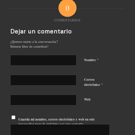
0
COMENTARIOS
Dejar un comentario
¿Quieres unirte a la conversación?
Siéntete libre de contribuir!
*
Nombre
Correo
*
electrónico
Web
Guarda mi nombre, correo electrónico y web en este
navegador para la próxima vez que comente.