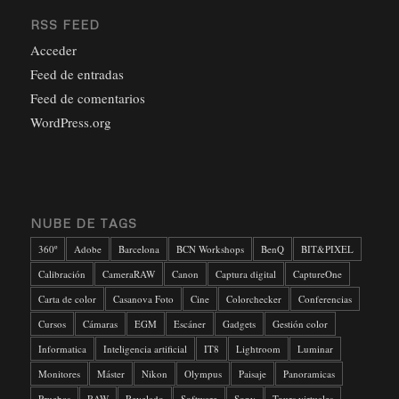
RSS FEED
Acceder
Feed de entradas
Feed de comentarios
WordPress.org
NUBE DE TAGS
360º
Adobe
Barcelona
BCN Workshops
BenQ
BIT&PIXEL
Calibración
CameraRAW
Canon
Captura digital
CaptureOne
Carta de color
Casanova Foto
Cine
Colorchecker
Conferencias
Cursos
Cámaras
EGM
Escáner
Gadgets
Gestión color
Informatica
Inteligencia artificial
IT8
Lightroom
Luminar
Monitores
Máster
Nikon
Olympus
Paisaje
Panoramicas
Pruebas
RAW
Revelado
Software
Sony
Tours virtuales