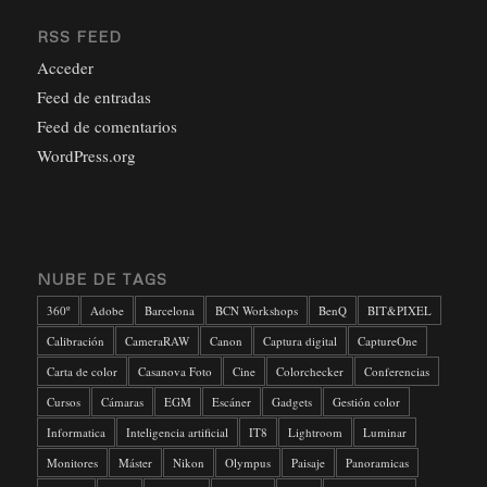
RSS FEED
Acceder
Feed de entradas
Feed de comentarios
WordPress.org
NUBE DE TAGS
360º
Adobe
Barcelona
BCN Workshops
BenQ
BIT&PIXEL
Calibración
CameraRAW
Canon
Captura digital
CaptureOne
Carta de color
Casanova Foto
Cine
Colorchecker
Conferencias
Cursos
Cámaras
EGM
Escáner
Gadgets
Gestión color
Informatica
Inteligencia artificial
IT8
Lightroom
Luminar
Monitores
Máster
Nikon
Olympus
Paisaje
Panoramicas