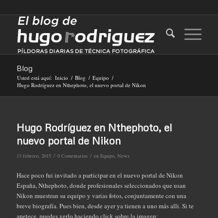
Blog
Usted está aquí:
Inicio
/
Blog
/
Equipo
/
Hugo Rodríguez en Nthephoto, el nuevo portal de Nikon
Hugo Rodríguez en Nthephoto, el
nuevo portal de Nikon
/
/
13 febrero, 2015
0 Comentarios
en
Equipo
,
News
Hace poco fui invitado a participar en el nuevo portal de Nikon
España, Nthephoto, donde profesionales seleccionados que usan
Nikon muestran su equipo y varias fotos, conjuntamente con una
breve biografía. Pues bien, desde ayer ya tienen a uno más alli. Si te
apetece, puedes verlo haciendo click sobre la imagen: