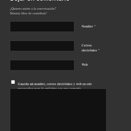
¿Quieres unirte a la conversación?
Siéntete libre de contribuir!
*
Nombre
Correo
*
electrónico
Web
Guarda mi nombre, correo electrónico y web en este
navegador para la próxima vez que comente.