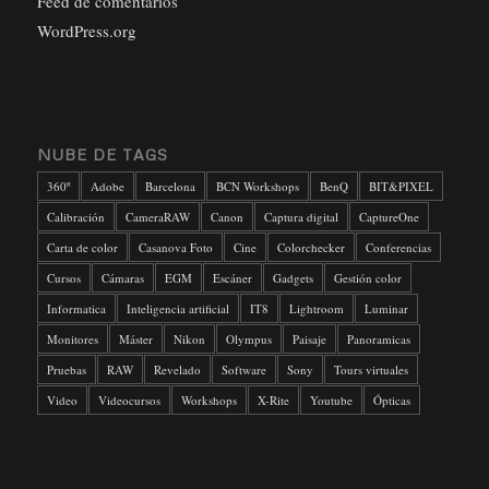
Feed de comentarios
WordPress.org
NUBE DE TAGS
360º
Adobe
Barcelona
BCN Workshops
BenQ
BIT&PIXEL
Calibración
CameraRAW
Canon
Captura digital
CaptureOne
Carta de color
Casanova Foto
Cine
Colorchecker
Conferencias
Cursos
Cámaras
EGM
Escáner
Gadgets
Gestión color
Informatica
Inteligencia artificial
IT8
Lightroom
Luminar
Monitores
Máster
Nikon
Olympus
Paisaje
Panoramicas
Pruebas
RAW
Revelado
Software
Sony
Tours virtuales
Video
Videocursos
Workshops
X-Rite
Youtube
Ópticas