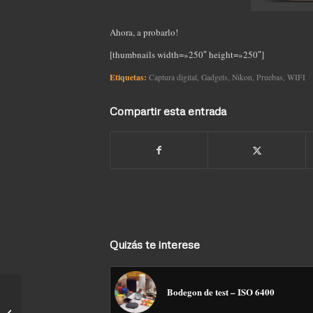
Ahora, a probarlo!
[thumbnails width=»250″ height=»250″]
Etiquetas:
Captura digital
,
Gadgets
,
Nikon
,
Pruebas
,
WIFI
Compartir esta entrada
Quizás te interese
Bodegon de test – ISO 6400
Probando Lightroom