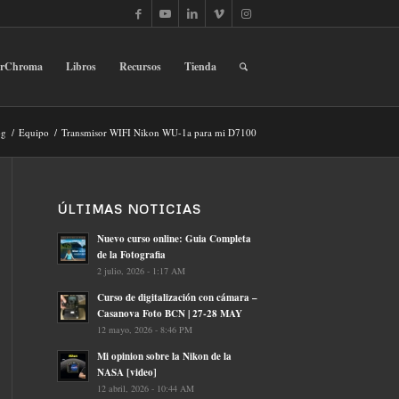
erChroma
Libros
Recursos
Tienda
og
/
Equipo
/
Transmisor WIFI Nikon WU-1a para mi D7100
ÚLTIMAS NOTICIAS
Nuevo curso online: Guia Completa
de la Fotografia
2 julio, 2026 - 1:17 AM
Curso de digitalización con cámara –
Casanova Foto BCN | 27-28 MAY
12 mayo, 2026 - 8:46 PM
Mi opinion sobre la Nikon de la
NASA [video]
12 abril, 2026 - 10:44 AM