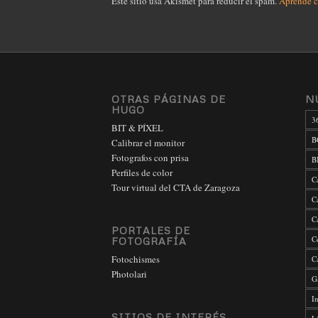
Este sitio usa Akismet para reducir el spam.
Aprende c
OTRAS PÁGINAS DE
N
HUGO
3
BIT & PÍXEL
B
Calibrar el monitor
Fotografos con prisa
B
Perfiles de color
C
Tour virtual del CTA de Zaragoza
C
C
PORTALES DE
C
FOTOGRAFÍA
Fotochismes
C
Photolari
G
In
SITIOS DE INTERÉS