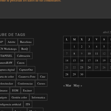
ómo se procesan los datos de tus comentarios.
abril 
UBE DE TAGS
L
M
X
J
V
S
60º
Adobe
Barcelona
1
2
3
4
5
CN Workshops
BenQ
7
8
9
10
11
12
IT&PIXEL
Calibración
14
15
16
17
18
19
ameraRAW
Canon
21
22
23
24
25
26
aptura digital
CaptureOne
28
29
30
arta de color
Casanova Foto
Cine
olorchecker
Conferencias
Cursos
« Mar
May »
ámaras
EGM
Escáner
adgets
Gestión color
Informatica
teligencia artificial
IT8