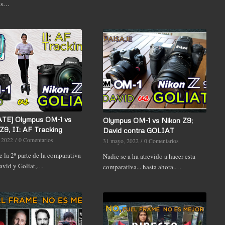
us…
TE] Olympus OM-1 vs
Olympus OM-1 vs Nikon Z9;
Z9, II: AF Tracking
David contra GOLIAT
, 2022
/
0 Comentarios
31 mayo, 2022
/
0 Comentarios
 la 2ª parte de la comparativa
Nadie se a ha atrevido a hacer esta
David y Goliat,…
comparativa... hasta ahora.…