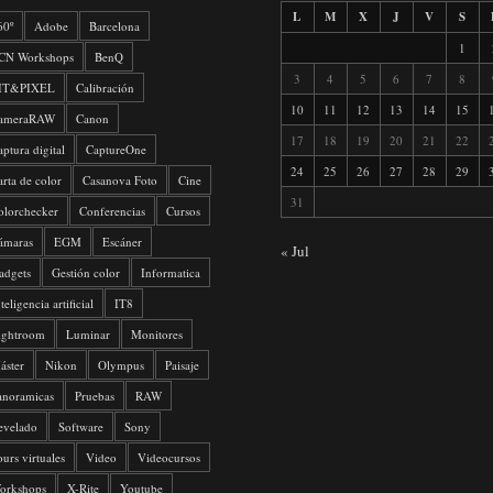
L
M
X
J
V
S
60º
Adobe
Barcelona
1
CN Workshops
BenQ
3
4
5
6
7
8
IT&PIXEL
Calibración
10
11
12
13
14
15
ameraRAW
Canon
17
18
19
20
21
22
aptura digital
CaptureOne
24
25
26
27
28
29
arta de color
Casanova Foto
Cine
31
olorchecker
Conferencias
Cursos
ámaras
EGM
Escáner
« Jul
adgets
Gestión color
Informatica
teligencia artificial
IT8
ightroom
Luminar
Monitores
áster
Nikon
Olympus
Paisaje
anoramicas
Pruebas
RAW
evelado
Software
Sony
ours virtuales
Video
Videocursos
orkshops
X-Rite
Youtube