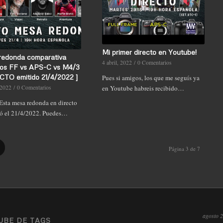
Mi primer directo en Youtube!
redonda comparativa
4 abril, 2022
/
0 Comentarios
tos FF vs APS-C vs M4/3
TO emitido 21/4/2022 ]
Pues si amigos, los que me seguís ya
 2022
/
0 Comentarios
en Youtube habreis recibido…
sta mesa redonda en directo
ió el 21/4/2022. Puedes…
Página 3 de 7
agosto 
UBE DE TAGS