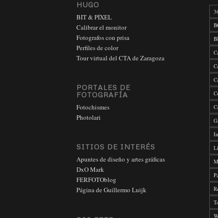
HUGO
3
BIT & PÍXEL
B
Calibrar el monitor
Fotografos con prisa
B
Perfiles de color
C
Tour virtual del CTA de Zaragoza
C
C
PORTALES DE
C
FOTOGRAFÍA
Fotochismes
C
Photolari
G
In
SITIOS DE INTERÉS
L
Apuntes de diseño y artes gráficas
M
DxO Mark
P
FERFOTOblog
R
Página de Guillermo Luijk
T
W