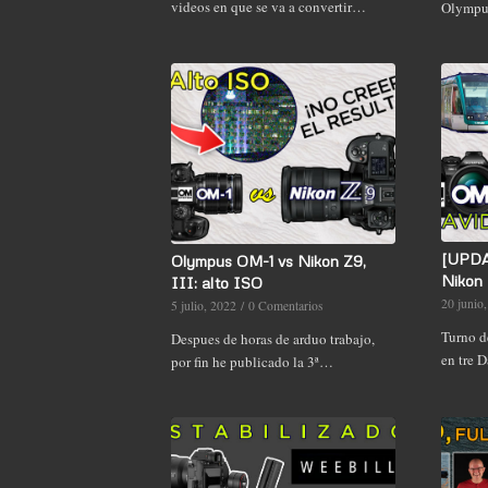
videos en que se va a convertir…
Olymp
[UPDA
Olympus OM-1 vs Nikon Z9,
Nikon 
III: alto ISO
20 junio
5 julio, 2022
/
0 Comentarios
Turno de
Despues de horas de arduo trabajo,
en tre 
por fin he publicado la 3ª…