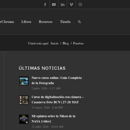
erChroma
Libros
Recursos
Tienda
Usted está aquí:
Inicio
/
Blog
/
Pruebas
ÚLTIMAS NOTICIAS
Nuevo curso online: Guia Completa
de la Fotografia
2 julio, 2026 - 1:17 AM
Curso de digitalización con cámara –
Casanova Foto BCN | 27-28 MAY
12 mayo, 2026 - 8:46 PM
Mi opinion sobre la Nikon de la
NASA [video]
12 abril, 2026 - 10:44 AM