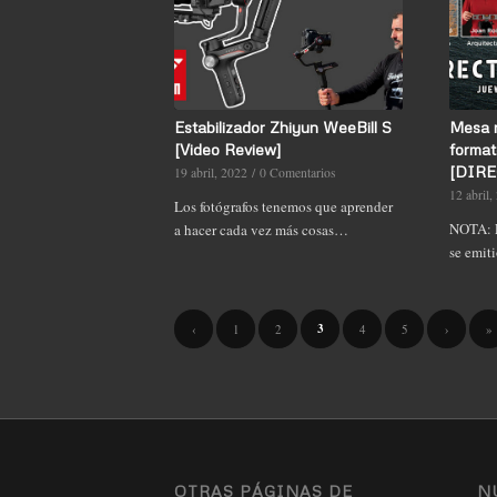
Estabilizador Zhiyun WeeBill S
Mesa 
[Video Review]
forma
[DIREC
19 abril, 2022
/
0 Comentarios
12 abril,
Los fotógrafos tenemos que aprender
NOTA: E
a hacer cada vez más cosas…
se emit
3
‹
1
2
4
5
›
»
OTRAS PÁGINAS DE
N