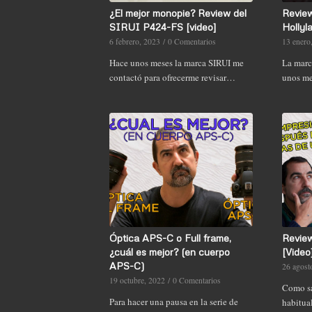
¿El mejor monopie? Review del
Review
SIRUI P424-FS [video]
Hollyl
6 febrero, 2023
/
0 Comentarios
13 enero
Hace unos meses la marca SIRUI me
La marc
contactó para ofrecerme revisar…
unos me
Óptica APS-C o Full frame,
Revie
¿cuál es mejor? (en cuerpo
[Video
APS-C)
26 agost
19 octubre, 2022
/
0 Comentarios
Como sa
Para hacer una pausa en la serie de
habitua