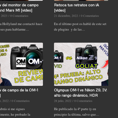
 del monitor de campo
Retoca tus retratos con iA
and Mars M1 [video]
[video]
, 2023
/
0 Comentarios
21 diciembre, 2022
/
0 Comentarios
a Hollyland me contactó hace
En el último post os hablé de este set
ses para hablarme…
de plugins y de las…
w de campo de la OM-1
Olympus OM-1 vs Nikon Z9, IV:
]
alto rango dinámico, HDR
o, 2022
/
0 Comentarios
28 julio, 2022
/
0 Comentarios
brás si me sigues
He publicado la 4ª parte (y en
lmente, he probado la
principio la última, salvo que…