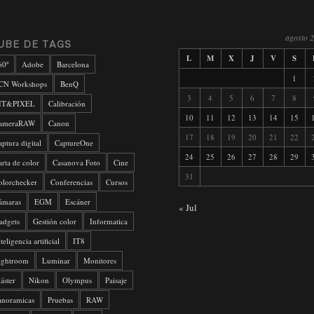
agosto 
UBE DE TAGS
L
M
X
J
V
S
60º
Adobe
Barcelona
1
CN Workshops
BenQ
3
4
5
6
7
8
IT&PIXEL
Calibración
10
11
12
13
14
15
ameraRAW
Canon
17
18
19
20
21
22
aptura digital
CaptureOne
24
25
26
27
28
29
arta de color
Casanova Foto
Cine
31
olorchecker
Conferencias
Cursos
ámaras
EGM
Escáner
« Jul
adgets
Gestión color
Informatica
teligencia artificial
IT8
ightroom
Luminar
Monitores
áster
Nikon
Olympus
Paisaje
anoramicas
Pruebas
RAW