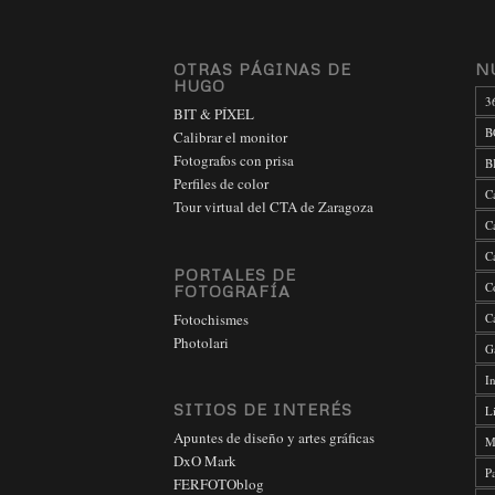
OTRAS PÁGINAS DE
N
HUGO
3
BIT & PÍXEL
B
Calibrar el monitor
Fotografos con prisa
B
Perfiles de color
C
Tour virtual del CTA de Zaragoza
C
C
PORTALES DE
C
FOTOGRAFÍA
Fotochismes
C
Photolari
G
In
SITIOS DE INTERÉS
L
Apuntes de diseño y artes gráficas
M
DxO Mark
P
FERFOTOblog