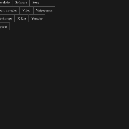
evelado
Software
Sony
ours virtuales
Video
Videocursos
orkshops
X-Rite
Youtube
pticas