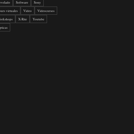
evelado
Software
Sony
ours virtuales
Video
Videocursos
orkshops
X-Rite
Youtube
pticas