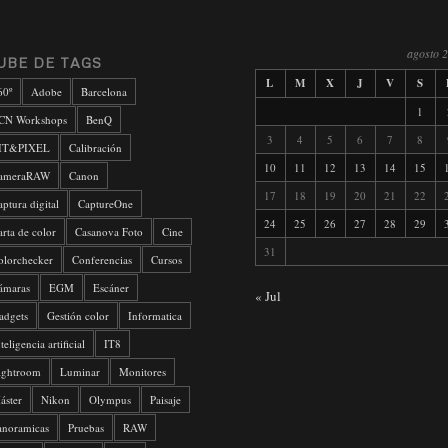
agosto 
UBE DE TAGS
L
M
X
J
V
S
60º
Adobe
Barcelona
1
CN Workshops
BenQ
3
4
5
6
7
8
IT&PIXEL
Calibración
10
11
12
13
14
15
ameraRAW
Canon
17
18
19
20
21
22
aptura digital
CaptureOne
24
25
26
27
28
29
arta de color
Casanova Foto
Cine
31
olorchecker
Conferencias
Cursos
ámaras
EGM
Escáner
« Jul
adgets
Gestión color
Informatica
teligencia artificial
IT8
ightroom
Luminar
Monitores
áster
Nikon
Olympus
Paisaje
anoramicas
Pruebas
RAW