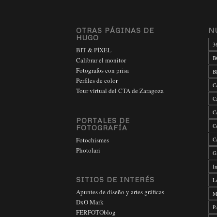
OTRAS PÁGINAS DE
N
HUGO
3
BIT & PÍXEL
B
Calibrar el monitor
Fotografos con prisa
B
Perfiles de color
C
Tour virtual del CTA de Zaragoza
C
C
PORTALES DE
C
FOTOGRAFÍA
Fotochismes
C
Photolari
G
In
SITIOS DE INTERÉS
L
Apuntes de diseño y artes gráficas
M
DxO Mark
P
FERFOTOblog