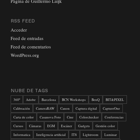
Página de Guillermo Luijk
RSS FEED
Acceder
Feed de entradas
Feed de comentarios
WordPress.org
NUBE DE TAGS
360º
Adobe
Barcelona
BCN Workshops
BenQ
BIT&PIXEL
Calibración
CameraRAW
Canon
Captura digital
CaptureOne
Carta de color
Casanova Foto
Cine
Colorchecker
Conferencias
Cursos
Cámaras
EGM
Escáner
Gadgets
Gestión color
Informatica
Inteligencia artificial
IT8
Lightroom
Luminar