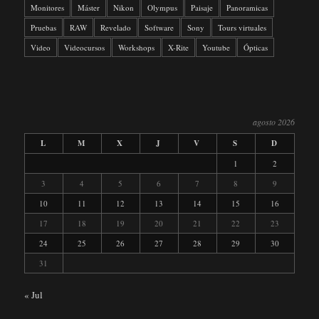
Monitores
Máster
Nikon
Olympus
Paisaje
Panoramicas
Pruebas
RAW
Revelado
Software
Sony
Tours virtuales
Video
Videocursos
Workshops
X-Rite
Youtube
Ópticas
agosto 2026
L
M
X
J
V
S
D
1
2
3
4
5
6
7
8
9
10
11
12
13
14
15
16
17
18
19
20
21
22
23
24
25
26
27
28
29
30
31
« Jul