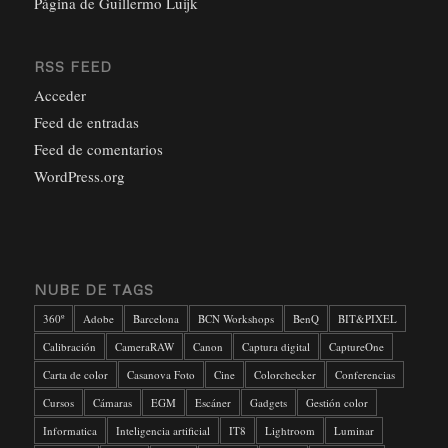
Página de Guillermo Luijk
RSS FEED
Acceder
Feed de entradas
Feed de comentarios
WordPress.org
NUBE DE TAGS
360º
Adobe
Barcelona
BCN Workshops
BenQ
BIT&PIXEL
Calibración
CameraRAW
Canon
Captura digital
CaptureOne
Carta de color
Casanova Foto
Cine
Colorchecker
Conferencias
Cursos
Cámaras
EGM
Escáner
Gadgets
Gestión color
Informatica
Inteligencia artificial
IT8
Lightroom
Luminar