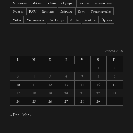
Monitores
Máster
Nikon
Olympus
Paisaje
Panoramicas
Pruebas
RAW
Revelado
Software
Sony
Tours virtuales
Video
Videocursos
Workshops
X-Rite
Youtube
Ópticas
febrero 2020
L
M
X
J
V
S
D
1
2
3
4
5
6
7
8
9
10
11
12
13
14
15
16
17
18
19
20
21
22
23
24
25
26
27
28
29
« Ene
Mar »