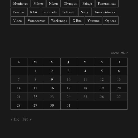
Monitores
Máster
Nikon
Olympus
Paisaje
Panoramicas
Pruebas
RAW
Revelado
Software
Sony
Tours virtuales
Video
Videocursos
Workshops
X-Rite
Youtube
Ópticas
enero 2019
L
M
X
J
V
S
D
1
2
3
4
5
6
7
8
9
10
11
12
13
14
15
16
17
18
19
20
21
22
23
24
25
26
27
28
29
30
31
« Dic
Feb »