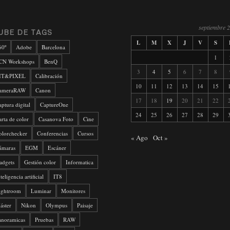
septiembre 
UBE DE TAGS
L
M
X
J
V
S
60º
Adobe
Barcelona
1
CN Workshops
BenQ
3
4
5
6
7
8
IT&PIXEL
Calibración
10
11
12
13
14
15
ameraRAW
Canon
17
18
19
20
21
22
aptura digital
CaptureOne
24
25
26
27
28
29
arta de color
Casanova Foto
Cine
olorchecker
Conferencias
Cursos
« Ago
Oct »
ámaras
EGM
Escáner
adgets
Gestión color
Informatica
teligencia artificial
IT8
ightroom
Luminar
Monitores
áster
Nikon
Olympus
Paisaje
anoramicas
Pruebas
RAW