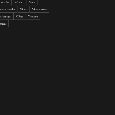
evelado
Software
Sony
ours virtuales
Video
Videocursos
orkshops
X-Rite
Youtube
pticas