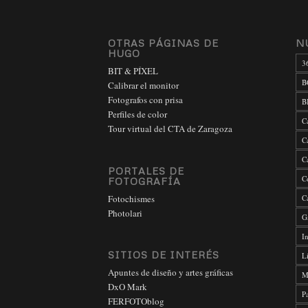
OTRAS PÁGINAS DE
N
HUGO
3
BIT & PÍXEL
B
Calibrar el monitor
Fotografos con prisa
B
Perfiles de color
C
Tour virtual del CTA de Zaragoza
C
C
PORTALES DE
C
FOTOGRAFÍA
Fotochismes
C
Photolari
G
In
SITIOS DE INTERÉS
L
Apuntes de diseño y artes gráficas
M
DxO Mark
P
FERFOTOblog