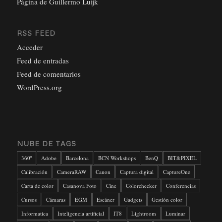
Página de Guillermo Luijk
RSS FEED
Acceder
Feed de entradas
Feed de comentarios
WordPress.org
NUBE DE TAGS
360º
Adobe
Barcelona
BCN Workshops
BenQ
BIT&PIXEL
Calibración
CameraRAW
Canon
Captura digital
CaptureOne
Carta de color
Casanova Foto
Cine
Colorchecker
Conferencias
Cursos
Cámaras
EGM
Escáner
Gadgets
Gestión color
Informatica
Inteligencia artificial
IT8
Lightroom
Luminar