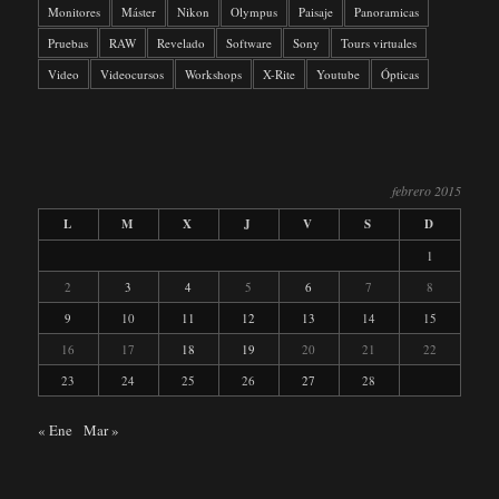
Monitores
Máster
Nikon
Olympus
Paisaje
Panoramicas
Pruebas
RAW
Revelado
Software
Sony
Tours virtuales
Video
Videocursos
Workshops
X-Rite
Youtube
Ópticas
febrero 2015
L
M
X
J
V
S
D
1
2
3
4
5
6
7
8
9
10
11
12
13
14
15
16
17
18
19
20
21
22
23
24
25
26
27
28
« Ene
Mar »