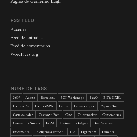
Página de Guillermo Luijk
RSS FEED
Acceder
Feed de entradas
Feed de comentarios
WordPress.org
NUBE DE TAGS
360º
Adobe
Barcelona
BCN Workshops
BenQ
BIT&PIXEL
Calibración
CameraRAW
Canon
Captura digital
CaptureOne
Carta de color
Casanova Foto
Cine
Colorchecker
Conferencias
Cursos
Cámaras
EGM
Escáner
Gadgets
Gestión color
Informatica
Inteligencia artificial
IT8
Lightroom
Luminar