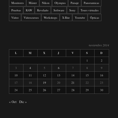
Monitores
Máster
Nikon
Olympus
Paisaje
Panoramicas
Pruebas
RAW
Revelado
Software
Sony
Tours virtuales
Video
Videocursos
Workshops
X-Rite
Youtube
Ópticas
noviembre 2014
L
M
X
J
V
S
D
1
2
3
4
5
6
7
8
9
10
11
12
13
14
15
16
17
18
19
20
21
22
23
24
25
26
27
28
29
30
« Oct
Dic »