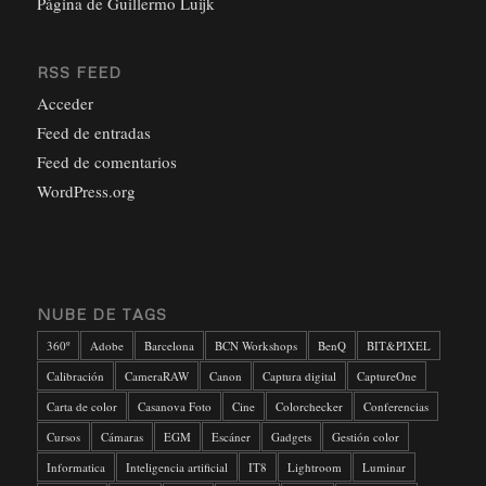
Página de Guillermo Luijk
RSS FEED
Acceder
Feed de entradas
Feed de comentarios
WordPress.org
NUBE DE TAGS
360º
Adobe
Barcelona
BCN Workshops
BenQ
BIT&PIXEL
Calibración
CameraRAW
Canon
Captura digital
CaptureOne
Carta de color
Casanova Foto
Cine
Colorchecker
Conferencias
Cursos
Cámaras
EGM
Escáner
Gadgets
Gestión color
Informatica
Inteligencia artificial
IT8
Lightroom
Luminar