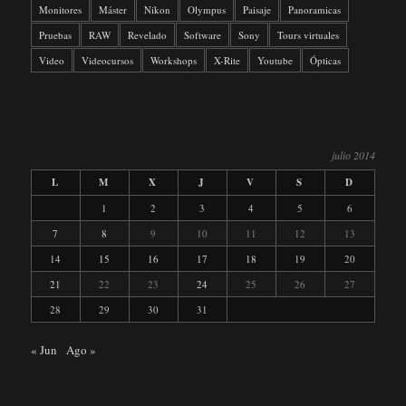
Monitores
Máster
Nikon
Olympus
Paisaje
Panoramicas
Pruebas
RAW
Revelado
Software
Sony
Tours virtuales
Video
Videocursos
Workshops
X-Rite
Youtube
Ópticas
julio 2014
L
M
X
J
V
S
D
1
2
3
4
5
6
7
8
9
10
11
12
13
14
15
16
17
18
19
20
21
22
23
24
25
26
27
28
29
30
31
« Jun
Ago »