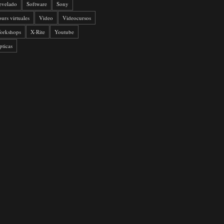
evelado
Software
Sony
ours virtuales
Video
Videocursos
orkshops
X-Rite
Youtube
pticas