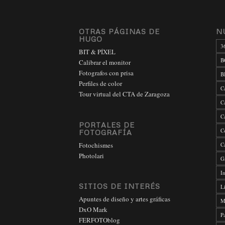
OTRAS PÁGINAS DE
N
HUGO
3
BIT & PÍXEL
B
Calibrar el monitor
Fotografos con prisa
B
Perfiles de color
C
Tour virtual del CTA de Zaragoza
C
C
PORTALES DE
C
FOTOGRAFÍA
Fotochismes
C
Photolari
G
In
SITIOS DE INTERÉS
L
Apuntes de diseño y artes gráficas
M
DxO Mark
P
FERFOTOblog