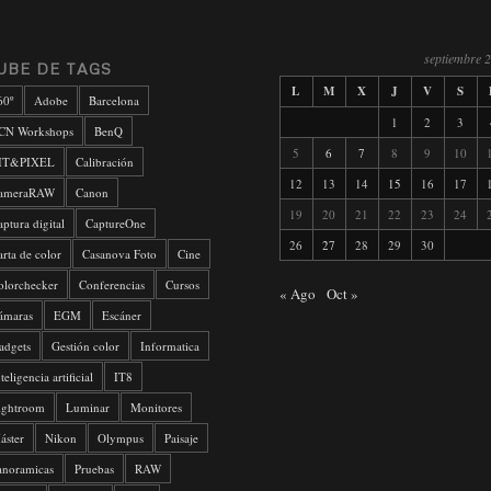
septiembre 
UBE DE TAGS
L
M
X
J
V
S
60º
Adobe
Barcelona
1
2
3
CN Workshops
BenQ
5
6
7
8
9
10
IT&PIXEL
Calibración
12
13
14
15
16
17
ameraRAW
Canon
19
20
21
22
23
24
aptura digital
CaptureOne
26
27
28
29
30
arta de color
Casanova Foto
Cine
olorchecker
Conferencias
Cursos
« Ago
Oct »
ámaras
EGM
Escáner
adgets
Gestión color
Informatica
teligencia artificial
IT8
ightroom
Luminar
Monitores
áster
Nikon
Olympus
Paisaje
anoramicas
Pruebas
RAW